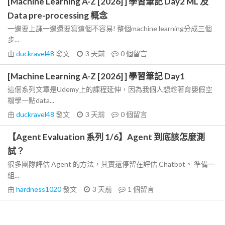
[Machine Learning A-Z [2026] ] 學習筆記 Day2 ML 及
Data pre-processing 概念
一邊要上課一邊還要寫這個不容易! 整個machine learning分成三個
步...
由
duckravel48
發文
3 天前
0
個留言
[Machine Learning A-Z [2026] ] 學習筆記 Day1
這個系列文章是Udemy上的課程延伸，因為我個人想趁著育嬰假空
檔學一點data...
由
duckravel48
發文
3 天前
0
個留言
【Agent Evaluation 系列 1/6】Agent 到底該怎麼測
試？
很多團隊評估 Agent 的方法，其實還停留在評估 Chatbot。 準備一
組...
由
hardness1020
發文
3 天前
1
個留言