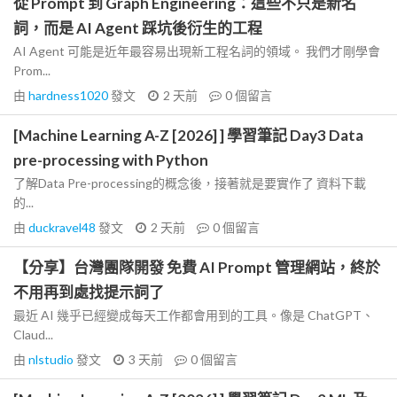
從 Prompt 到 Graph Engineering：這些不只是新名
詞，而是 AI Agent 踩坑後衍生的工程
AI Agent 可能是近年最容易出現新工程名詞的領域。 我們才剛學會
Prom...
由
hardness1020
發文
2 天前
0
個留言
[Machine Learning A-Z [2026] ] 學習筆記 Day3 Data
pre-processing with Python
了解Data Pre-processing的概念後，接著就是要實作了 資料下載
的...
由
duckravel48
發文
2 天前
0
個留言
【分享】台灣團隊開發 免費 AI Prompt 管理網站，終於
不用再到處找提示詞了
最近 AI 幾乎已經變成每天工作都會用到的工具。像是 ChatGPT、
Claud...
由
nlstudio
發文
3 天前
0
個留言