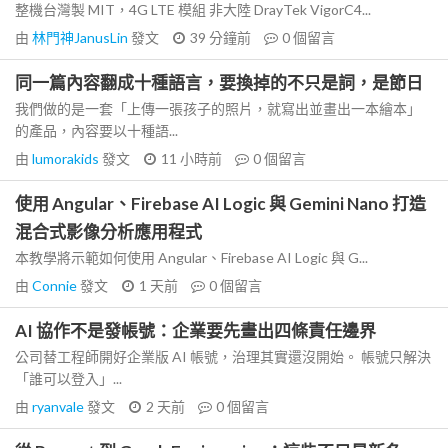
整機台灣製 MIT，4G LTE 模組 非大陸 DrayTek VigorC4...
由
林門神JanusLin
發文
39 分鐘前
0
個留言
同一篇內容翻成十種語言，要換掉的不只是詞，是節日
我們做的是一套「上傳一張孩子的照片，就寫出並畫出一本繪本」
的產品，內容要以十種語...
由
lumorakids
發文
11 小時前
0
個留言
使用 Angular、Firebase AI Logic 與 Gemini Nano 打造
混合式影像分析應用程式
本教學將示範如何使用 Angular、Firebase AI Logic 與 G...
由
Connie
發文
1 天前
0
個留言
AI 協作不是發帳號：企業要先畫出四條責任邊界
公司替工程師開好企業版 AI 帳號，治理其實還沒開始。 帳號只解決
「誰可以登入」...
由
ryanvale
發文
2 天前
0
個留言