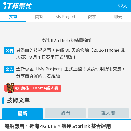
登入
文章
問答
My Project
徵才
聊天
按讚加入 iThelp 粉絲團追蹤
最熱血的技術盛事，連續 30 天的修煉【2026 iThome 鐵
公告
人賽】8 月 1 日賽事正式開啟！
全新專區「My Project」正式上線！邀請你用技術交流，
公告
分享最真實的開發經驗
前往 iThome鐵人賽
技術文章
熱門
鐵人賽
最新
船舶應用，近海 4G LTE，航運 Starlink 整合運用