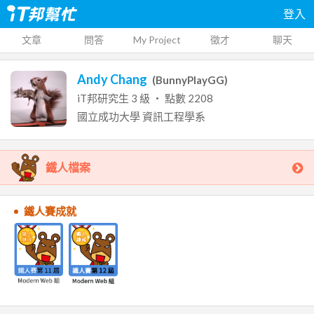
登入
文章
問答
My Project
徵才
聊天
Andy Chang
(
BunnyPlayGG
)
iT邦研究生
3
級 ‧ 點數
2208
國立成功大學
資訊工程學系
鐵人檔案
鐵人賽成就