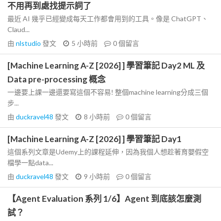
不用再到處找提示詞了
最近 AI 幾乎已經變成每天工作都會用到的工具。像是 ChatGPT、
Claud...
由
nlstudio
發文
5 小時前
0
個留言
[Machine Learning A-Z [2026] ] 學習筆記 Day2 ML 及
Data pre-processing 概念
一邊要上課一邊還要寫這個不容易! 整個machine learning分成三個
步...
由
duckravel48
發文
8 小時前
0
個留言
[Machine Learning A-Z [2026] ] 學習筆記 Day1
這個系列文章是Udemy上的課程延伸，因為我個人想趁著育嬰假空
檔學一點data...
由
duckravel48
發文
9 小時前
0
個留言
【Agent Evaluation 系列 1/6】Agent 到底該怎麼測
試？