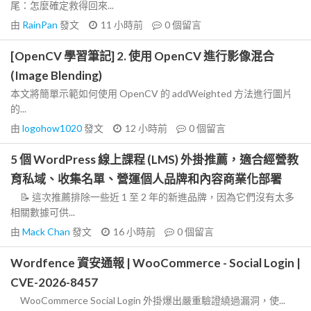
尾：怎麼確定救得回來...
由
RainPan
發文
11 小時前
0
個留言
[OpenCV 學習筆記] 2. 使用 OpenCV 進行影像混合
(Image Blending)
本文將簡單示範如何使用 OpenCV 的 addWeighted 方法進行圖片
的...
由
logohow1020
發文
12 小時前
0
個留言
5 個 WordPress 線上課程 (LMS) 外掛推薦，適合經營教
育私域、收集名單、營運個人品牌和內容商業化部署
📝 這次推薦排除一些近 1 至 2 年的新進品牌，因為它們沒有太多
相關數據可供...
由
Mack Chan
發文
16 小時前
0
個留言
Wordfence 資安通報 | WooCommerce - Social Login |
CVE-2026-8457
WooCommerce Social Login 外掛爆出嚴重驗證繞過漏洞，使...