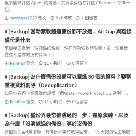
很多團隊評估 Agent 的方法，其實還停留在評估 Chatbot。 準備一
組...
由
hardness1020
發文
9 小時前
1
個留言
# [Backup] 當勒索軟體連備份都不放過：Air Gap 與離線
備份是什麼
前面幾篇提過一個殘酷的現實：現在的勒索軟體攻擊，第一個目標
往往不是你的正式資料，...
由
RainPan
發文
11 小時前
0
個留言
# [Backup] 為什麼備份設備可以塞進 30 倍的資料？聊聊
重複資料刪除（Deduplication）
如果你看過企業級備份設備（例如 Dell PowerProtect DD 系列）...
由
RainPan
發文
11 小時前
0
個留言
# [Backup] 備份界最常被跳過的一步：還原演練，以及
為什麼「沒演練過的備份」等於沒備份
這個系列第4篇聊過「有備份不等於救得回來」，今天把這個主題收