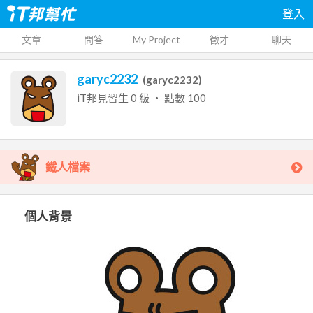
登入
文章
問答
My Project
徵才
聊天
garyc2232
(
garyc2232
)
iT邦見習生
0
級 ‧ 點數
100
鐵人檔案
個人背景