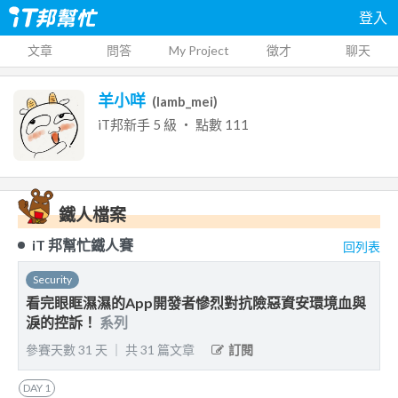
登入
文章
問答
My Project
徵才
聊天
羊小咩
(
lamb_mei
)
iT邦新手
5
級 ‧ 點數
111
鐵人檔案
iT 邦幫忙鐵人賽
回列表
Security
看完眼眶濕濕的App開發者慘烈對抗險惡資安環境血與
淚的控訴！
系列
參賽天數
31
天
｜
共
31
篇文章
訂閱
DAY
1