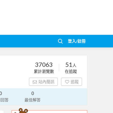
登入/註冊
37063
51
人
累計瀏覽數
在追蹤
站內簡訊
追蹤
0
0
請回答
最佳解答