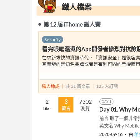
鐵人檔案
第 12 屆 iThome 鐵人賽
Security
看完眼眶濕濕的App開發者慘烈對抗險
在求新求快的資訊時代，『資訊安全』是很容
其開發的是知名品牌或者是有利可圖的手機應用
者在App資安檢測重點項目，以及手機安全性血
鐵人鍊成 ｜
共 31 篇文章 ｜
125
人訂閱
2
3
7302
DAY 1
Like
留言
瀏覽
Day 01. Why Mob
前言 取了一個非
英文名 Why Mobile 
2020-09-16
‧ 由
羊