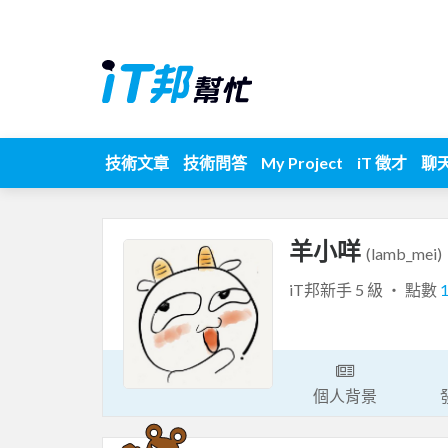
技術文章
技術問答
My Project
iT 徵才
聊
羊小咩
(lamb_mei)
iT邦新手 5 級 ‧ 點數
個人背景