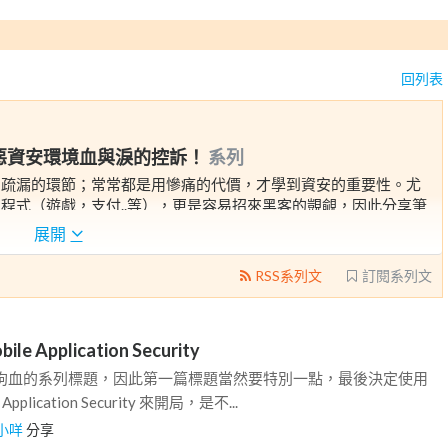
回列表
惡資安環境血與淚的控訴！
系列
易疏漏的環節；常常都是用慘痛的代價，才學到資安的重要性。尤
程式（遊戲，支付..等），更是容易招來黑客的覬覦，因此分享筆
淚的經驗，避免手機APP 暴露在風險中
展開
RSS系列文
訂閱系列文
ile Application Security
常狗血的系列標題，因此第一篇標題當然要特別一點，最後決定使用
Application Security 來開局，是不...
小咩
分享