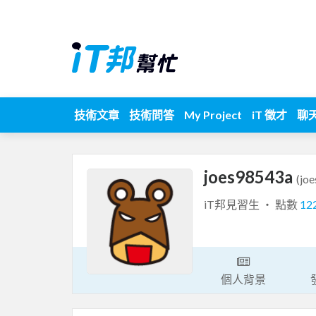
技術文章
技術問答
My Project
iT 徵才
聊
joes98543a
(jo
iT邦見習生 ‧ 點數
12
個人背景