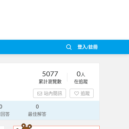
登入/註冊
5077
0
人
累計瀏覽數
在追蹤
站內簡訊
追蹤
0
0
請回答
最佳解答