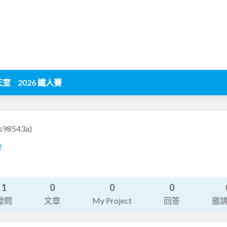
天室
2026 鐵人賽
es98543a)
2
1
0
0
0
發問
文章
My Project
回答
邀