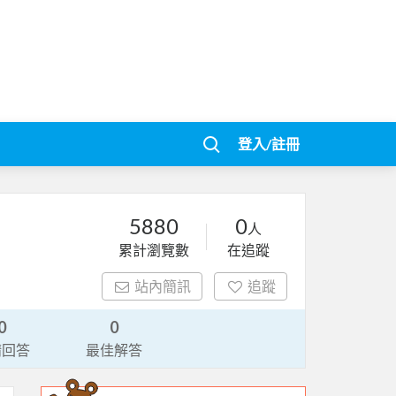
登入/註冊
5880
0
人
累計瀏覽數
在追蹤
站內簡訊
追蹤
0
0
請回答
最佳解答