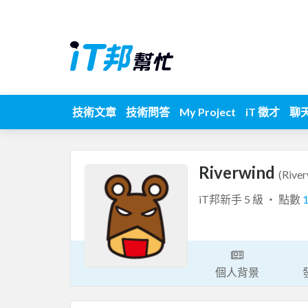
技術文章
技術問答
My Project
iT 徵才
聊
Riverwind
(Rive
iT邦新手 5 級 ‧ 點數
個人背景