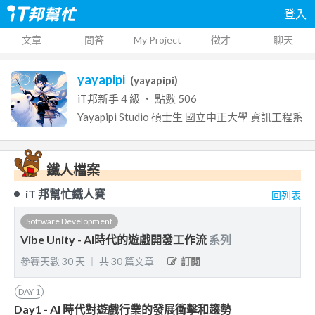
登入
文章
問答
My Project
徵才
聊天
yayapipi
(
yayapipi
)
iT邦新手
4
級 ‧ 點數
506
Yayapipi Studio
碩士生
國立中正大學
資訊工程系
鐵人檔案
iT 邦幫忙鐵人賽
回列表
Software Development
Vibe Unity - AI時代的遊戲開發工作流
系列
參賽天數
30
天
｜
共
30
篇文章
訂閱
DAY
1
Day1 - AI 時代對遊戲行業的發展衝擊和趨勢