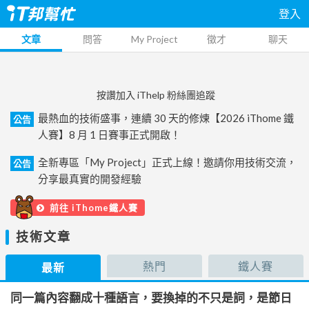
登入
文章
問答
My Project
徵才
聊天
按讚加入 iThelp 粉絲團追蹤
最熱血的技術盛事，連續 30 天的修煉【2026 iThome 鐵
公告
人賽】8 月 1 日賽事正式開啟！
全新專區「My Project」正式上線！邀請你用技術交流，
公告
分享最真實的開發經驗
前往 iThome鐵人賽
技術文章
熱門
鐵人賽
最新
同一篇內容翻成十種語言，要換掉的不只是詞，是節日