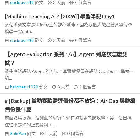
由
duckravel48
發文
3 天前
0
個留言
[Machine Learning A-Z [2026] ] 學習筆記 Day1
這個系列文章是Udemy上的課程延伸，因為我個人想趁著育嬰假空
檔學一點data...
由
duckravel48
發文
3 天前
0
個留言
【Agent Evaluation 系列 1/6】Agent 到底該怎麼測
試？
很多團隊評估 Agent 的方法，其實還停留在評估 Chatbot。 準備一
組...
由
hardness1020
發文
3 天前
1
個留言
# [Backup] 當勒索軟體連備份都不放過：Air Gap 與離線
備份是什麼
前面幾篇提過一個殘酷的現實：現在的勒索軟體攻擊，第一個目標
往往不是你的正式資料，...
由
RainPan
發文
3 天前
0
個留言