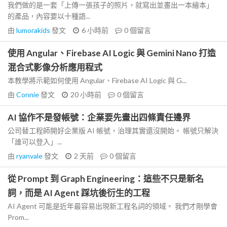
我們做的是一套「上傳一張孩子的照片，就寫出並畫出一本繪本」
的產品，內容要以十種語...
由
lumorakids
發文
6 小時前
0
個留言
使用 Angular、Firebase AI Logic 與 Gemini Nano 打造
混合式影像分析應用程式
本教學將示範如何使用 Angular、Firebase AI Logic 與 G...
由
Connie
發文
20 小時前
0
個留言
AI 協作不是發帳號：企業要先畫出四條責任邊界
公司替工程師開好企業版 AI 帳號，治理其實還沒開始。 帳號只解決
「誰可以登入」...
由
ryanvale
發文
2 天前
0
個留言
從 Prompt 到 Graph Engineering：這些不只是新名
詞，而是 AI Agent 踩坑後衍生的工程
AI Agent 可能是近年最容易出現新工程名詞的領域。 我們才剛學會
Prom...