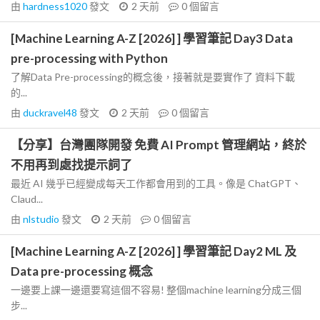
由
hardness1020
發文
2 天前
0
個留言
[Machine Learning A-Z [2026] ] 學習筆記 Day3 Data
pre-processing with Python
了解Data Pre-processing的概念後，接著就是要實作了 資料下載
的...
由
duckravel48
發文
2 天前
0
個留言
【分享】台灣團隊開發 免費 AI Prompt 管理網站，終於
不用再到處找提示詞了
最近 AI 幾乎已經變成每天工作都會用到的工具。像是 ChatGPT、
Claud...
由
nlstudio
發文
2 天前
0
個留言
[Machine Learning A-Z [2026] ] 學習筆記 Day2 ML 及
Data pre-processing 概念
一邊要上課一邊還要寫這個不容易! 整個machine learning分成三個
步...