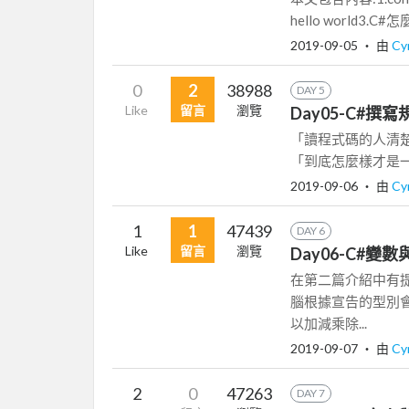
hello world3.C
2019-09-05
‧ 由
Cy
0
2
38988
DAY 5
Like
留言
瀏覽
Day05-C#撰寫
「讀程式碼的人清楚
「到底怎麼樣才是一
2019-09-06
‧ 由
Cy
1
1
47439
DAY 6
Like
留言
瀏覽
Day06-C#
在第二篇介紹中有
腦根據宣告的型別
以加減乘除...
2019-09-07
‧ 由
Cy
2
0
47263
DAY 7