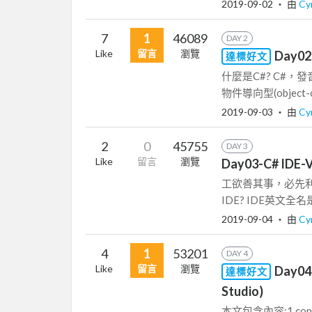
2019-09-02
‧ 由
Cy
7
1
46089
DAY 2
Like
留言
瀏覽
Day
達標好文
什麼是C#? C#，發音
物件導向型(object-o
2019-09-03
‧ 由
Cy
2
0
45755
DAY 3
Like
留言
瀏覽
Day03-C# ID
工欲善其事，必先利
IDE? IDE英文全名是In
2019-09-04
‧ 由
Cy
4
1
53201
DAY 4
Like
留言
瀏覽
Day0
達標好文
Studio)
本文包含內容:1.con