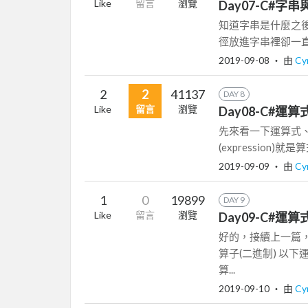
Like
留言
瀏覽
Day07-C#字串與
知道字串是什麼之
徑放進字串裡卻一直
2019-09-08
‧ 由
Cy
2
2
41137
DAY 8
Like
留言
瀏覽
Day08-C#運算
先來看一下運算式
(expression)
2019-09-09
‧ 由
Cy
1
0
19899
DAY 9
Like
留言
瀏覽
Day09-C#運算
好的，接續上一篇，
算子(二進制) 以
算...
2019-09-10
‧ 由
Cy