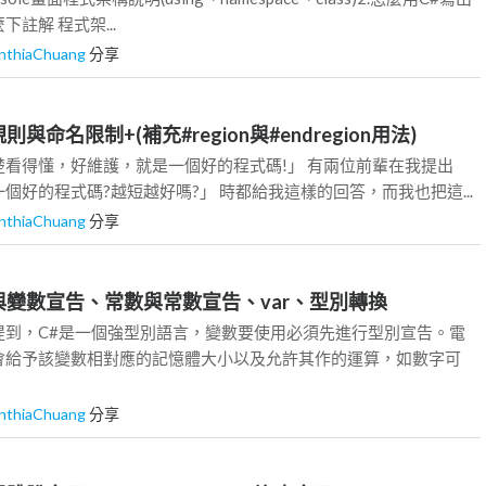
#怎麼下註解 程式架...
nthiaChuang
分享
規則與命名限制+(補充#region與#endregion用法)
看得懂，好維護，就是一個好的程式碼!」 有兩位前輩在我提出
個好的程式碼?越短越好嗎?」 時都給我這樣的回答，而我也把這...
nthiaChuang
分享
變數與變數宣告、常數與常數宣告、var、型別轉換
提到，C#是一個強型別語言，變數要使用必須先進行型別宣告。電
會給予該變數相對應的記憶體大小以及允許其作的運算，如數字可
nthiaChuang
分享