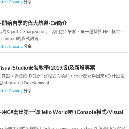
nthiaChuang
分享
02-開始自學的偉大航道-C#簡介
為&quot;C Sharp&quot;。源自於C語言，是一種基於.NET框架、
riented)的程式語言...
nthiaChuang
分享
E-Visual Studio安裝教學(2019版)及新增專案
其器。適合的IDE讓你寫程式心情好，code都寫得出來XD 什麼是
tegrated Development...
nthiaChuang
分享
4-用C#寫出第一個Hello World吧!(Console模式/Visual
sole畫面程式架構說明(using、namespace、class)2.怎麼用C#寫出