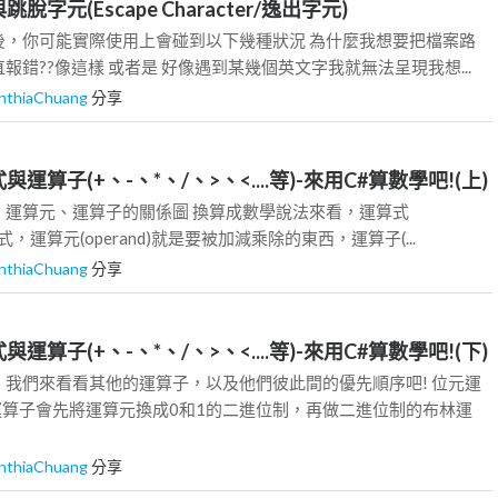
跳脫字元(Escape Character/逸出字元)
後，你可能實際使用上會碰到以下幾種狀況 為什麼我想要把檔案路
報錯??像這樣 或者是 好像遇到某幾個英文字我就無法呈現我想...
nthiaChuang
分享
式與運算子(+、-、*、/、>、<....等)-來用C#算數學吧!(上)
、運算元、運算子的關係圖 換算成數學說法來看，運算式
就是算式，運算元(operand)就是要被加減乘除的東西，運算子(...
nthiaChuang
分享
式與運算子(+、-、*、/、>、<....等)-來用C#算數學吧!(下)
我們來看看其他的運算子，以及他們彼此間的優先順序吧! 位元運
下運算子會先將運算元換成0和1的二進位制，再做二進位制的布林運
nthiaChuang
分享