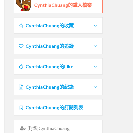
CynthiaChuang的鐵人檔案
CynthiaChuang的收藏
CynthiaChuang的追蹤
CynthiaChuang的Like
CynthiaChuang的紀錄
CynthiaChuang的訂閱列表
封鎖 CynthiaChuang