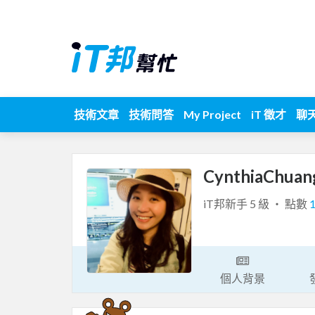
技術文章
技術問答
My Project
iT 徵才
聊
CynthiaChua
iT邦新手 5 級 ‧ 點數
個人背景