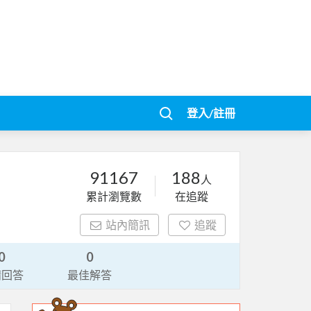
登入/註冊
91167
188
人
累計瀏覽數
在追蹤
站內簡訊
追蹤
0
0
請回答
最佳解答