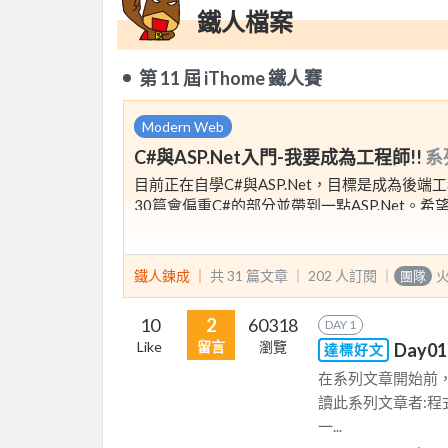
鐵人檔案
第 11 屆 iThome 鐵人賽
Modern Web
C#與ASP.Net入門-我要成為工程師!!
系
目前正在自學C#與ASP.Net，目標是成為後端工程師
30篇會偏重C#的部分並帶到一點ASP.Net
本科、從0開始的捧油有一點點點點幫助!
鐵人鍊成 ｜
共 31 篇文章 ｜
202
人訂閱
｜
團隊
10
2
60318
DAY 1
Like
留言
瀏覽
Day
達標好文
在系列文章開始前
讀此系列文章者:程
一...