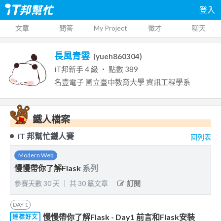
登入
文章
問答
My Project
徵才
聊天
長風青雲
(
yueh860304
)
iT邦新手
4
級 ‧ 點數
389
名豐電子
國立臺中教育大學
資訊工程學系
鐵人檔案
iT 邦幫忙鐵人賽
回列表
Modern Web
慢慢帶你了解Flask
系列
參賽天數
30
天
｜
共
30
篇文章
訂閱
DAY
1
慢慢帶你了解Flask - Day1 前言和Flask安裝
達標好文