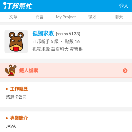
登入
文章
問答
My Project
徵才
聊天
孤獨求敗
(
sssbx6123
)
iT邦新手
5
級 ‧ 點數
16
孤獨求敗
華夏科大
資管系
鐵人檔案
工作經歷
悠遊卡公司
專業簡介
JAVA