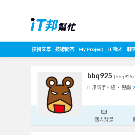
技術文章
技術問答
My Project
iT 徵才
聊
bbq925
(bbq925)
iT邦新手 5 級 ‧ 點數
個人背景