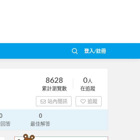
登入/註冊
8628
0
人
累計瀏覽數
在追蹤
站內簡訊
追蹤
0
0
請回答
最佳解答