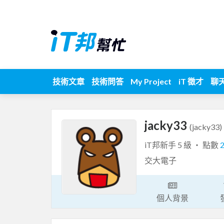
技術文章
技術問答
My Project
iT 徵才
聊
jacky33
(jacky33)
iT邦新手 5 級 ‧ 點數
交大電子
個人背景