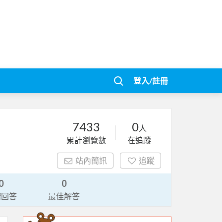
登入/註冊
7433
0
人
累計瀏覽數
在追蹤
站內簡訊
追蹤
0
0
請回答
最佳解答