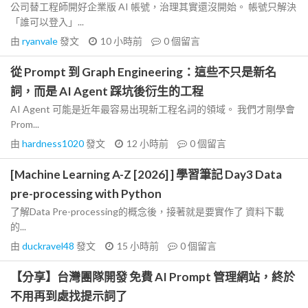
公司替工程師開好企業版 AI 帳號，治理其實還沒開始。 帳號只解決
「誰可以登入」...
由
ryanvale
發文
10 小時前
0
個留言
從 Prompt 到 Graph Engineering：這些不只是新名
詞，而是 AI Agent 踩坑後衍生的工程
AI Agent 可能是近年最容易出現新工程名詞的領域。 我們才剛學會
Prom...
由
hardness1020
發文
12 小時前
0
個留言
[Machine Learning A-Z [2026] ] 學習筆記 Day3 Data
pre-processing with Python
了解Data Pre-processing的概念後，接著就是要實作了 資料下載
的...
由
duckravel48
發文
15 小時前
0
個留言
【分享】台灣團隊開發 免費 AI Prompt 管理網站，終於
不用再到處找提示詞了