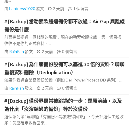
組...
由
hardness1020
發文
2 天前
1
個留言
# [Backup] 當勒索軟體連備份都不放過：Air Gap 與離線
備份是什麼
前面幾篇提過一個殘酷的現實：現在的勒索軟體攻擊，第一個目標
往往不是你的正式資料，...
由
RainPan
發文
2 天前
0
個留言
# [Backup] 為什麼備份設備可以塞進 30 倍的資料？聊聊
重複資料刪除（Deduplication）
如果你看過企業級備份設備（例如 Dell PowerProtect DD 系列）...
由
RainPan
發文
2 天前
0
個留言
# [Backup] 備份界最常被跳過的一步：還原演練，以及
為什麼「沒演練過的備份」等於沒備份
這個系列第4篇聊過「有備份不等於救得回來」，今天把這個主題收
尾：怎麼確定救得回來...