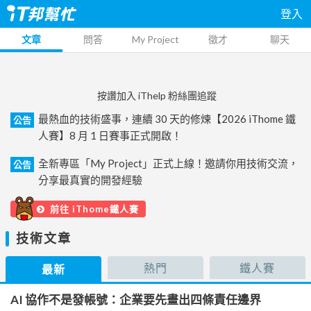
登入
文章
問答
My Project
徵才
聊天
按讚加入 iThelp 粉絲團追蹤
最熱血的技術盛事，連續 30 天的修煉【2026 iThome 鐵
公告
人賽】8 月 1 日賽事正式開啟！
全新專區「My Project」正式上線！邀請你用技術交流，
公告
分享最真實的開發經驗
前往 iThome鐵人賽
技術文章
熱門
鐵人賽
最新
AI 協作不是發帳號：企業要先畫出四條責任邊界