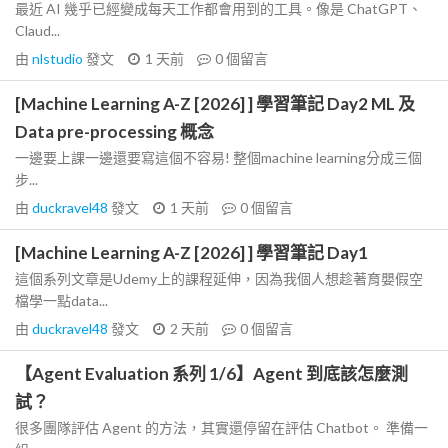
最近 AI 幾乎已經變成每天工作都會用到的工具。像是 ChatGPT、
Claud...
由
nlstudio
發文
1 天前
0
個留言
[Machine Learning A-Z [2026] ] 學習筆記 Day2 ML 及
Data pre-processing 概念
一邊要上課一邊還要寫這個不容易! 整個machine learning分成三個
步...
由
duckravel48
發文
1 天前
0
個留言
[Machine Learning A-Z [2026] ] 學習筆記 Day1
這個系列文章是Udemy上的課程延伸，因為我個人想趁著育嬰假空
檔學一點data...
由
duckravel48
發文
2 天前
0
個留言
【Agent Evaluation 系列 1/6】Agent 到底該怎麼測
試？
很多團隊評估 Agent 的方法，其實還停留在評估 Chatbot。 準備一