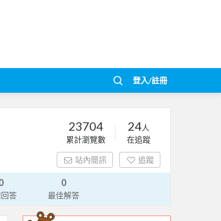
登入/註冊
23704
24
人
累計瀏覽數
在追蹤
站內簡訊
追蹤
0
0
請回答
最佳解答