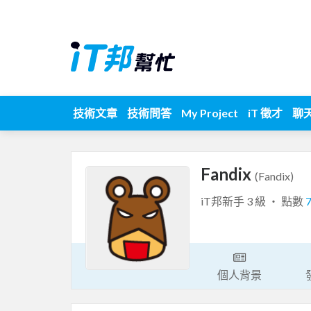
技術文章
技術問答
My Project
iT 徵才
聊
Fandix
(Fandix)
iT邦新手 3 級 ‧ 點數
個人背景