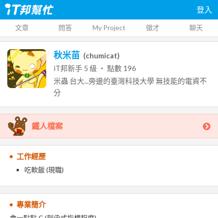
登入
文章
問答
My Project
徵才
聊天
秋米苗
(
chumicat
)
iT邦新手
5
級 ‧ 點數
196
米蟲
台大...旁邊的臺灣科技大學
無技能的電資不
分
鐵人檔案
工作經歷
吃軟飯 (現職)
專業簡介
會一點點 C (到函式指標程度)