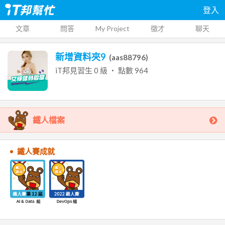
登入
文章
問答
My Project
徵才
聊天
新增資料夾9
(
aas88796
)
iT邦見習生
0
級 ‧ 點數
964
鐵人檔案
鐵人賽成就