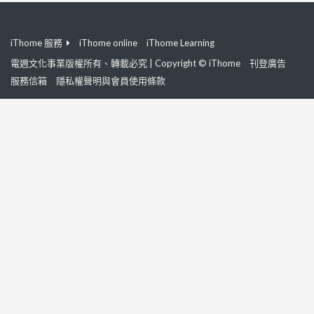
iThome 服務
iThome online
iThome Learning
電週文化事業版權所有、轉載必究 | Copyright © iThome
刊登廣告
服務信箱
隱私權聲明與會員使用條款