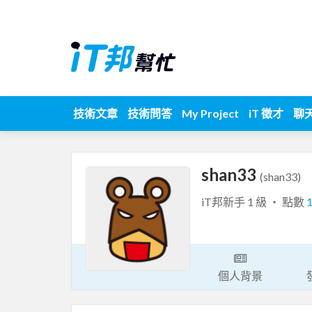
技術文章
技術問答
My Project
iT 徵才
聊
shan33
(shan33)
iT邦新手 1 級 ‧ 點數
個人背景