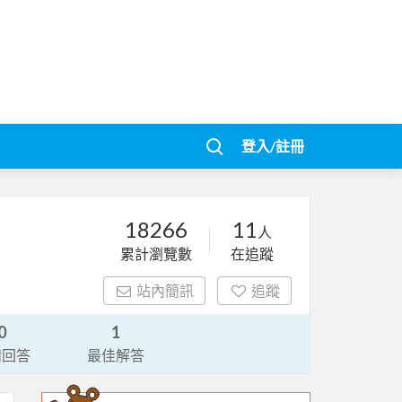
登入/註冊
18266
11
人
累計瀏覽數
在追蹤
站內簡訊
追蹤
0
1
請回答
最佳解答