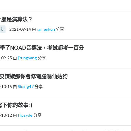
：什麼是演算法？
法
2021-09-14
由
ramenkun
分享
自從學了NOAD音標法，考試都考一百分
-09-25
由
jirungyang
分享
 波皮辣椒那你會修電腦嗎仙姑狗
-10-15
由
Siqing47
分享
 寫下你的故事 :)
-10-12
由
flipsyde
分享