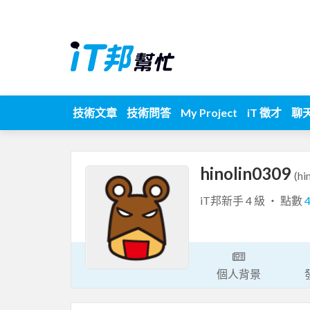
技術文章
技術問答
My Project
iT 徵才
聊
hinolin0309
(hi
iT邦新手 4 級 ‧ 點數
個人背景