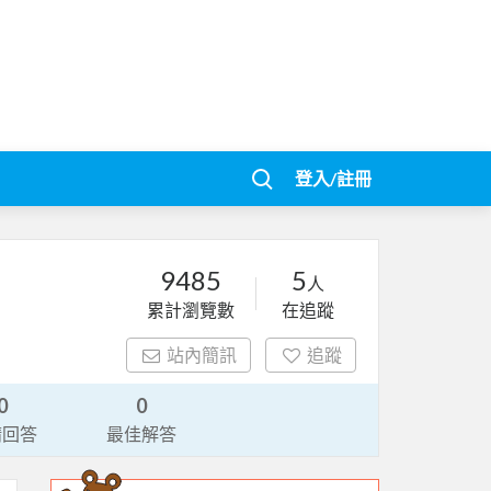
登入/註冊
9485
5
人
累計瀏覽數
在追蹤
站內簡訊
追蹤
0
0
請回答
最佳解答