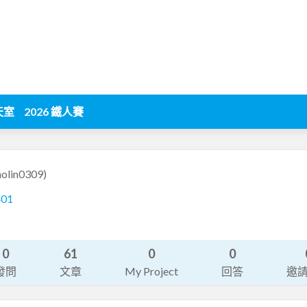
天室
2026 鐵人賽
nolin0309)
401
0
61
0
0
發問
文章
My Project
回答
邀