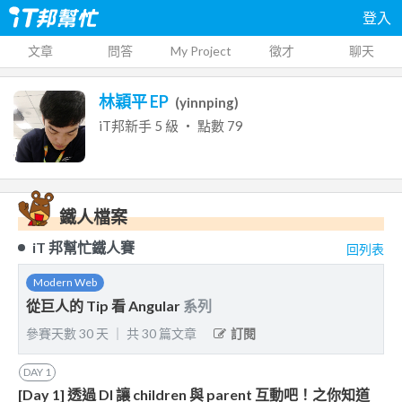
登入
文章
問答
My Project
徵才
聊天
林穎平 EP
(
yinnping
)
iT邦新手
5
級 ‧ 點數
79
鐵人檔案
iT 邦幫忙鐵人賽
回列表
Modern Web
從巨人的 Tip 看 Angular
系列
參賽天數
30
天
｜
共
30
篇文章
訂閱
DAY
1
[Day 1] 透過 DI 讓 children 與 parent 互動吧！之你知道