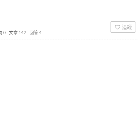
追蹤
問
0
文章
142
回答
4