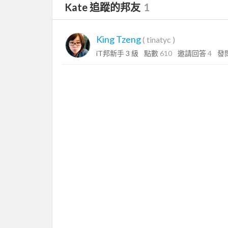
Kate 追蹤的邦友
1
King Tzeng
(
tinatyc
)
iT邦新手 3 級
點數
610
邀請回答
4
發