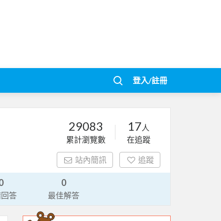
登入/註冊
29083
17
人
累計瀏覽數
在追蹤
站內簡訊
追蹤
0
0
請回答
最佳解答