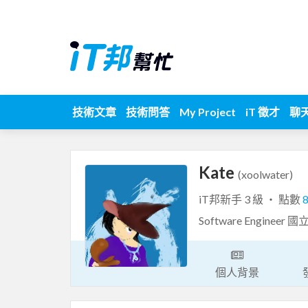
技術文章
技術問答
My Project
iT 徵才
聊
Kate
(xoolwater)
iT邦新手 3 級 ‧ 點數
Software Engin
個人背景