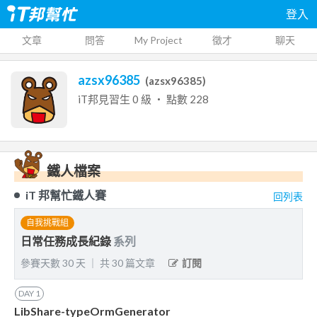
登入
文章
問答
My Project
徵才
聊天
azsx96385
(
azsx96385
)
iT邦見習生
0
級 ‧ 點數
228
鐵人檔案
iT 邦幫忙鐵人賽
回列表
自我挑戰組
日常任務成長紀錄
系列
參賽天數
30
天
｜
共
30
篇文章
訂閱
DAY
1
LibShare-typeOrmGenerator