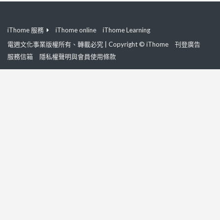
iThome 服務
iThome online
iThome Learning
電週文化事業版權所有、轉載必究 | Copyright © iThome
刊登廣告
服務信箱
隱私權聲明與會員使用條款