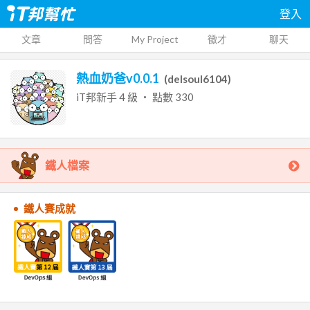
登入
文章
問答
My Project
徵才
聊天
熱血奶爸v0.0.1
(
delsoul6104
)
iT邦新手
4
級 ‧ 點數
330
鐵人檔案
鐵人賽成就