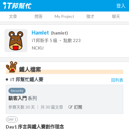
登入
文章
問答
My Project
徵才
聊天
Hamlet
(
hamlet
)
iT邦新手
5
級 ‧ 點數
223
NCKU
鐵人檔案
iT 邦幫忙鐵人賽
回列表
Security
駭客入門
系列
參賽天數
30
天
｜
共
30
篇文章
訂閱
DAY
1
Day1 序言與鐵人賽創作理念