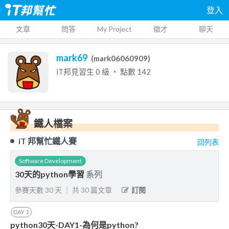
登入
文章
問答
My Project
徵才
聊天
mark69
(
mark06060909
)
iT邦見習生
0
級 ‧ 點數
142
鐵人檔案
iT 邦幫忙鐵人賽
回列表
Software Development
30天的python學習
系列
參賽天數
30
天
｜
共
30
篇文章
訂閱
DAY
1
python30天-DAY1-為何是python?