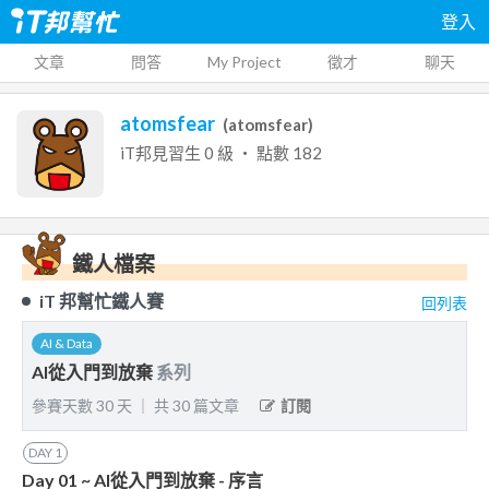
登入
文章
問答
My Project
徵才
聊天
atomsfear
(
atomsfear
)
iT邦見習生
0
級 ‧ 點數
182
鐵人檔案
iT 邦幫忙鐵人賽
回列表
AI & Data
AI從入門到放棄
系列
參賽天數
30
天
｜
共
30
篇文章
訂閱
DAY
1
Day 01 ~ AI從入門到放棄 - 序言