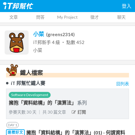
登入
文章
問答
My Project
徵才
聊天
小菜
(
greens2314
)
iT邦新手
4
級 ‧ 點數
452
小菜
鐵人檔案
iT 邦幫忙鐵人賽
回列表
Software Development
擁抱「資料結構」的「演算法」
系列
參賽天數
30
天
｜
共
30
篇文章
訂閱
DAY
1
擁抱「資料結構」的「演算法」(01) - 何謂資料
達標好文