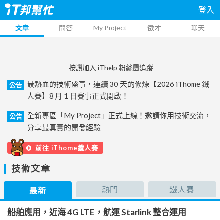
登入
文章
問答
My Project
徵才
聊天
按讚加入 iThelp 粉絲團追蹤
最熱血的技術盛事，連續 30 天的修煉【2026 iThome 鐵
公告
人賽】8 月 1 日賽事正式開啟！
全新專區「My Project」正式上線！邀請你用技術交流，
公告
分享最真實的開發經驗
前往 iThome鐵人賽
技術文章
熱門
鐵人賽
最新
船舶應用，近海 4G LTE，航運 Starlink 整合運用