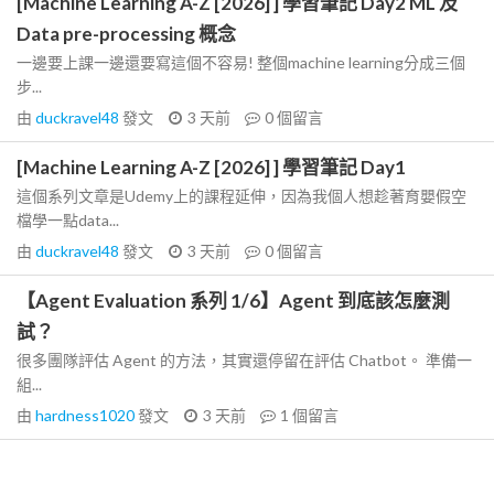
[Machine Learning A-Z [2026] ] 學習筆記 Day2 ML 及
Data pre-processing 概念
一邊要上課一邊還要寫這個不容易! 整個machine learning分成三個
步...
由
duckravel48
發文
3 天前
0
個留言
[Machine Learning A-Z [2026] ] 學習筆記 Day1
這個系列文章是Udemy上的課程延伸，因為我個人想趁著育嬰假空
檔學一點data...
由
duckravel48
發文
3 天前
0
個留言
【Agent Evaluation 系列 1/6】Agent 到底該怎麼測
試？
很多團隊評估 Agent 的方法，其實還停留在評估 Chatbot。 準備一
組...
由
hardness1020
發文
3 天前
1
個留言