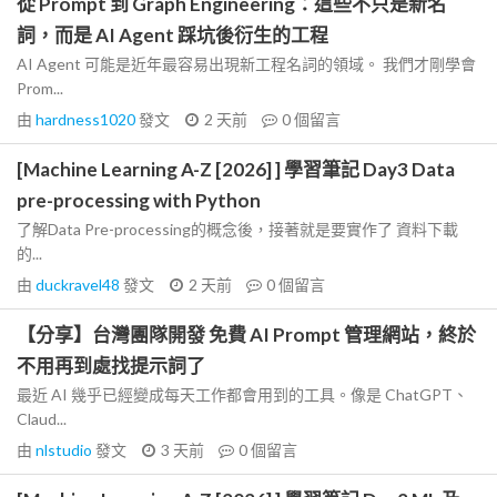
從 Prompt 到 Graph Engineering：這些不只是新名
詞，而是 AI Agent 踩坑後衍生的工程
AI Agent 可能是近年最容易出現新工程名詞的領域。 我們才剛學會
Prom...
由
hardness1020
發文
2 天前
0
個留言
[Machine Learning A-Z [2026] ] 學習筆記 Day3 Data
pre-processing with Python
了解Data Pre-processing的概念後，接著就是要實作了 資料下載
的...
由
duckravel48
發文
2 天前
0
個留言
【分享】台灣團隊開發 免費 AI Prompt 管理網站，終於
不用再到處找提示詞了
最近 AI 幾乎已經變成每天工作都會用到的工具。像是 ChatGPT、
Claud...
由
nlstudio
發文
3 天前
0
個留言