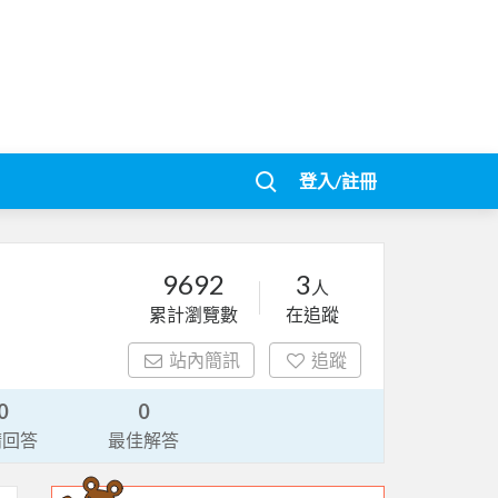
登入/註冊
9692
3
人
累計瀏覽數
在追蹤
站內簡訊
追蹤
0
0
請回答
最佳解答