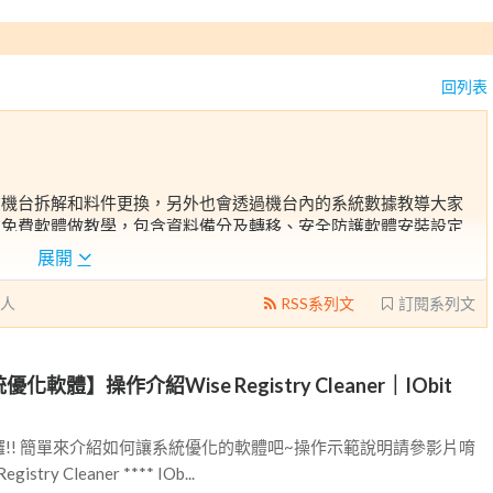
回列表
在機台拆解和料件更換，另外也會透過機台內的系統數據教導大家
以免費軟體做教學，包含資料備分及轉移、安全防護軟體安裝設定
，透過短短幾分鐘的影片，優化大家的生活體驗，也能對自己的設
展開
無策的大小朋友，都能輕鬆看影片fun膽玩軟硬體!!!!
人
RSS系列文
訂閱系列文
化軟體】操作介紹Wise Registry Cleaner｜IObit
!! 簡單來介紹如何讓系統優化的軟體吧~操作示範說明請參影片唷
istry Cleaner **** IOb...