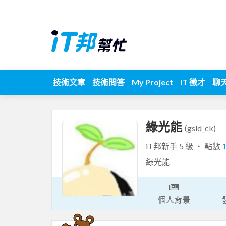
技術文章
技術問答
My Project
iT 徵才
聊
綠光能
(gsld_ck)
iT邦新手 5 級 ‧ 點數
綠光能
個人背景