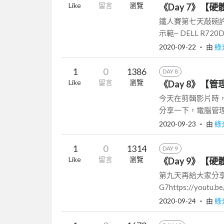
Like
留言
瀏覽
《Day 7》【硬體維
鐵人賽第七天敲碗許
示範~ DELL R720DELL
2020-09-22
‧ 由
綠
1
0
1386
DAY 8
Like
留言
瀏覽
《Day 8》【管
今天在剪輯影片時，
分享一下，電腦管理操作小
2020-09-23
‧ 由
綠
1
0
1314
DAY 9
Like
留言
瀏覽
《Day 9》【硬體維
第九天再給大家分享~硬
G7https://youtu.
2020-09-24
‧ 由
綠