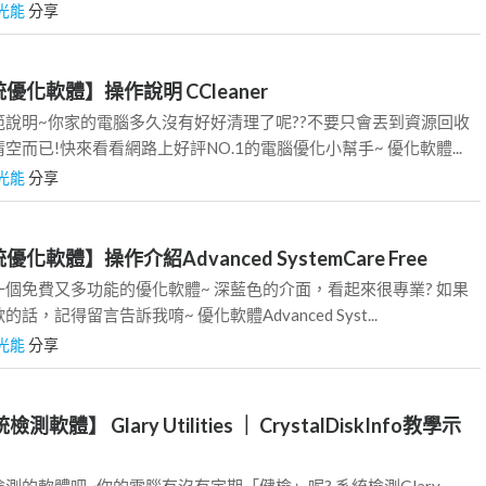
光能
分享
統優化軟體】操作說明 CCleaner
說明~你家的電腦多久沒有好好清理了呢??不要只會丟到資源回收
而已!快來看看網路上好評NO.1的電腦優化小幫手~ 優化軟體...
光能
分享
優化軟體】操作介紹Advanced SystemCare Free
個免費又多功能的優化軟體~ 深藍色的介面，看起來很專業? 如果
，記得留言告訴我唷~ 優化軟體Advanced Syst...
光能
分享
測軟體】 Glary Utilities ｜ CrystalDiskInfo教學示
測的軟體吧~你的電腦有沒有定期「健檢」呢? 系統檢測Glary