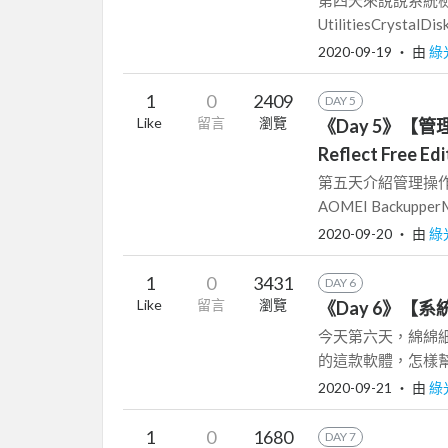
UtilitiesCrystalDisk
2020-09-19
‧ 由
綠
1
0
2409
DAY 5
Like
留言
瀏覽
《Day 5》【管理
Reflect Free Edi
第五天介紹管理操作
AOMEI BackupperMac
2020-09-20
‧ 由
綠
1
0
3431
DAY 6
Like
留言
瀏覽
《Day 6》【系統優
今天第六天，綿綿
的這款軟體，怎樣幫您電腦優
2020-09-21
‧ 由
綠
1
0
1680
DAY 7