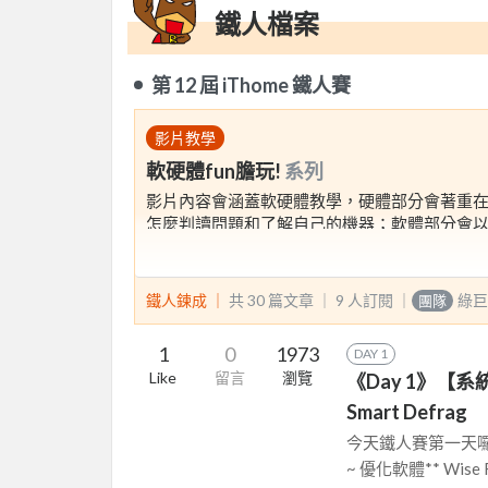
鐵人檔案
第 12 屆 iThome 鐵人賽
影片教學
軟硬體fun膽玩!
系列
影片內容會涵蓋軟硬體教學，硬體部分會著重
怎麼判讀問題和了解自己的機器；軟體部分會
等影片，讓大家能讓學習融入到自己的生活中
備更加熟悉! 透過這些影片，讓更多對軟硬體束手
鐵人鍊成 ｜
共 30 篇文章 ｜
9
人訂閱
｜
綠巨
團隊
1
0
1973
DAY 1
Like
留言
瀏覽
《Day 1》【系統優
Smart Defrag
今天鐵人賽第一天囉
~ 優化軟體** Wise Reg