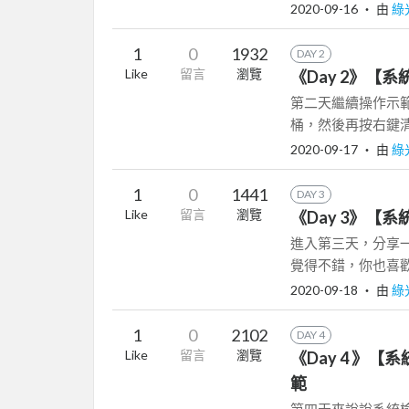
2020-09-16
‧ 由
綠
1
0
1932
DAY 2
Like
留言
瀏覽
《Day 2》【系
第二天繼續操作示範
桶，然後再按右鍵清空
2020-09-17
‧ 由
綠
1
0
1441
DAY 3
Like
留言
瀏覽
《Day 3》【系統
進入第三天，分享一
覺得不錯，你也喜歡的話
2020-09-18
‧ 由
綠
1
0
2102
DAY 4
Like
留言
瀏覽
《Day 4 》【系統檢
範
第四天來說說系統檢