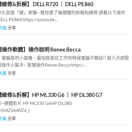
修&拆解】 DELL R720 ｜ DELL PE860
久就是「硬」來囉~ 教你更了解硬體的拆解和維修 請看以下操作
 PE860 https://youtu.be...
光能
分享
理操作軟體】操作說明 Renee Becca
電腦居然小當機，最怕就是在工作的時候電腦不聽話!! 第八天趕緊
幫手~ 管理操作Renee Becca https:/...
光能
分享
修&拆解】HP ML330 G6 ｜ HP DL380 G7
體影片 HP ML330 G6HP DL380
be/zS4Z2mWZd_I
光能
分享