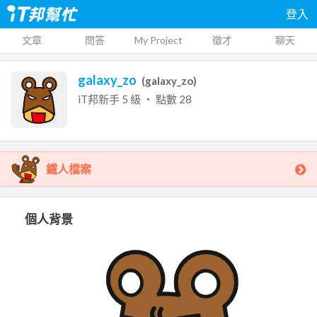
登入
文章
問答
My Project
徵才
聊天
galaxy_zo
(
galaxy_zo
)
iT邦新手
5
級 ‧ 點數
28
鐵人檔案
個人背景