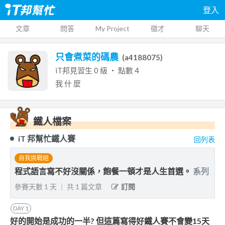
登入
文章
問答
My Project
徵才
聊天
只會煮菜的碼農
(
a4188075
)
iT邦見習生
0
級 ‧ 點數
4
我
什
麼
鐵人檔案
iT 邦幫忙鐵人賽
回列表
自我挑戰組
程式語言寫不好沒關係，飽餐一頓才是人生首選。
系列
參賽天數
1
天
｜
共
1
篇文章
訂閱
DAY
1
好的開始是成功的一半? 但這篇寫得好鐵人賽不會變15天