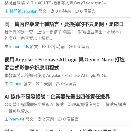
整機台灣製 MIT，4G LTE 模組 非大陸 DrayTek VigorC4...
由
林門神JanusLin
發文
3 小時前
0
個留言
同一篇內容翻成十種語言，要換掉的不只是詞，是節日
我們做的是一套「上傳一張孩子的照片，就寫出並畫出一本繪本」
的產品，內容要以十種語...
由
lumorakids
發文
13 小時前
0
個留言
使用 Angular、Firebase AI Logic 與 Gemini Nano 打造
混合式影像分析應用程式
本教學將示範如何使用 Angular、Firebase AI Logic 與 G...
由
Connie
發文
1 天前
0
個留言
AI 協作不是發帳號：企業要先畫出四條責任邊界
公司替工程師開好企業版 AI 帳號，治理其實還沒開始。 帳號只解決
「誰可以登入」...
由
ryanvale
發文
2 天前
0
個留言