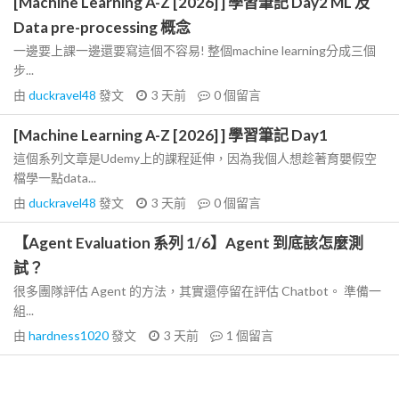
[Machine Learning A-Z [2026] ] 學習筆記 Day2 ML 及
Data pre-processing 概念
一邊要上課一邊還要寫這個不容易! 整個machine learning分成三個
步...
由
duckravel48
發文
3 天前
0
個留言
[Machine Learning A-Z [2026] ] 學習筆記 Day1
這個系列文章是Udemy上的課程延伸，因為我個人想趁著育嬰假空
檔學一點data...
由
duckravel48
發文
3 天前
0
個留言
【Agent Evaluation 系列 1/6】Agent 到底該怎麼測
試？
很多團隊評估 Agent 的方法，其實還停留在評估 Chatbot。 準備一
組...
由
hardness1020
發文
3 天前
1
個留言