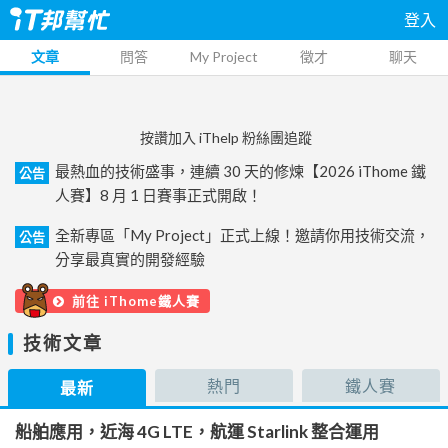
登入
文章
問答
My Project
徵才
聊天
按讚加入 iThelp 粉絲團追蹤
最熱血的技術盛事，連續 30 天的修煉【2026 iThome 鐵
公告
人賽】8 月 1 日賽事正式開啟！
全新專區「My Project」正式上線！邀請你用技術交流，
公告
分享最真實的開發經驗
前往 iThome鐵人賽
技術文章
熱門
鐵人賽
最新
船舶應用，近海 4G LTE，航運 Starlink 整合運用