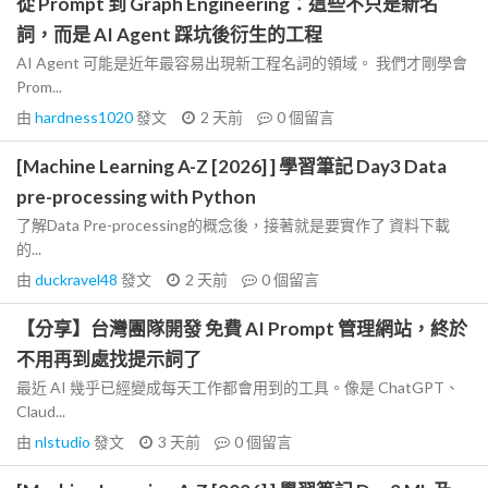
從 Prompt 到 Graph Engineering：這些不只是新名
詞，而是 AI Agent 踩坑後衍生的工程
AI Agent 可能是近年最容易出現新工程名詞的領域。 我們才剛學會
Prom...
由
hardness1020
發文
2 天前
0
個留言
[Machine Learning A-Z [2026] ] 學習筆記 Day3 Data
pre-processing with Python
了解Data Pre-processing的概念後，接著就是要實作了 資料下載
的...
由
duckravel48
發文
2 天前
0
個留言
【分享】台灣團隊開發 免費 AI Prompt 管理網站，終於
不用再到處找提示詞了
最近 AI 幾乎已經變成每天工作都會用到的工具。像是 ChatGPT、
Claud...
由
nlstudio
發文
3 天前
0
個留言