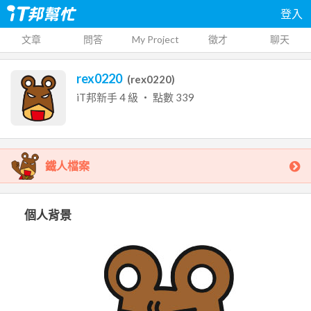
登入
文章
問答
My Project
徵才
聊天
rex0220
(
rex0220
)
iT邦新手
4
級 ‧ 點數
339
鐵人檔案
個人背景