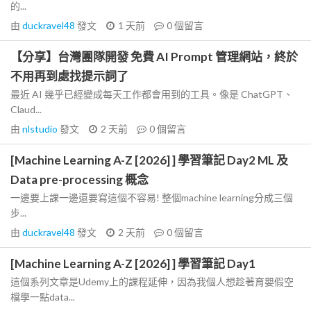
的...
由
duckravel48
發文
1 天前
0
個留言
【分享】台灣團隊開發 免費 AI Prompt 管理網站，終於
不用再到處找提示詞了
最近 AI 幾乎已經變成每天工作都會用到的工具。像是 ChatGPT、
Claud...
由
nlstudio
發文
2 天前
0
個留言
[Machine Learning A-Z [2026] ] 學習筆記 Day2 ML 及
Data pre-processing 概念
一邊要上課一邊還要寫這個不容易! 整個machine learning分成三個
步...
由
duckravel48
發文
2 天前
0
個留言
[Machine Learning A-Z [2026] ] 學習筆記 Day1
這個系列文章是Udemy上的課程延伸，因為我個人想趁著育嬰假空
檔學一點data...