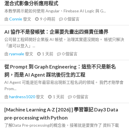
混合式影像分析應用程式
本教學將示範如何使用 Angular、Firebase AI Logic 與 G...
由
Connie
發文
9 小時前
0
個留言
AI 協作不是發帳號：企業要先畫出四條責任邊界
公司替工程師開好企業版 AI 帳號，治理其實還沒開始。 帳號只解決
「誰可以登入」...
由
ryanvale
發文
1 天前
0
個留言
從 Prompt 到 Graph Engineering：這些不只是新名
詞，而是 AI Agent 踩坑後衍生的工程
AI Agent 可能是近年最容易出現新工程名詞的領域。 我們才剛學會
Prom...
由
hardness1020
發文
1 天前
0
個留言
[Machine Learning A-Z [2026] ] 學習筆記 Day3 Data
pre-processing with Python
了解Data Pre-processing的概念後，接著就是要實作了 資料下載