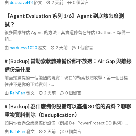
由
duckravel48
發文
2 天前
0
個留言
【Agent Evaluation 系列 1/6】Agent 到底該怎麼測
試？
很多團隊評估 Agent 的方法，其實還停留在評估 Chatbot。 準備一
組...
由
hardness1020
發文
2 天前
1
個留言
# [Backup] 當勒索軟體連備份都不放過：Air Gap 與離線
備份是什麼
前面幾篇提過一個殘酷的現實：現在的勒索軟體攻擊，第一個目標
往往不是你的正式資料，...
由
RainPan
發文
2 天前
0
個留言
# [Backup] 為什麼備份設備可以塞進 30 倍的資料？聊聊
重複資料刪除（Deduplication）
如果你看過企業級備份設備（例如 Dell PowerProtect DD 系列）...
由
RainPan
發文
2 天前
0
個留言