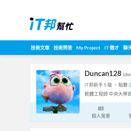
技術文章
技術問答
My Project
iT 徵才
聊
Duncan128
(du
iT邦新手 5 級 ‧ 點數
軟體工程師 中央大學
個人背景