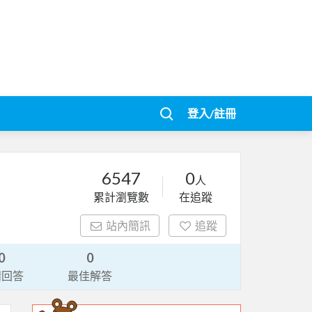
登入/註冊
6547
0
人
累計瀏覽數
在追蹤
站內簡訊
追蹤
0
0
請回答
最佳解答