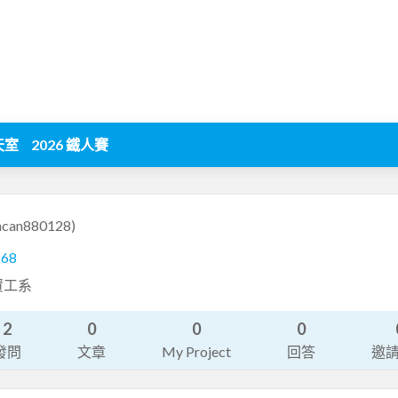
天室
2026 鐵人賽
ncan880128)
268
資工系
2
0
0
0
發問
文章
My Project
回答
邀