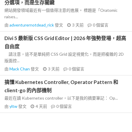
分選項，而是生存關鍵
網站開發領域最近有一個值得注意的進展。 標題是「Oratomic
raises...
由
adventurernotdead_rick
發文
3 天前
0
個留言
Divi 5 最新版 CSS Grid Editor | 2026 年強勢登場，超高
自由度
請注意，這不是單純把 CSS Grid 設定視覺化，而是把複雜的 2D
版面控...
由
Mack Chan
發文
3 天前
0
個留言
搞懂 Kubernetes Controller, Operator Pattern 和
client-go 的內部機制
最近在讀 Kubernetes controller，以下是我的摘要筆記： Op...
由
yltw
發文
4 天前
0
個留言