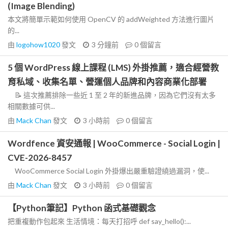
(Image Blending)
本文將簡單示範如何使用 OpenCV 的 addWeighted 方法進行圖片
的...
由
logohow1020
發文
3 分鐘前
0
個留言
5 個 WordPress 線上課程 (LMS) 外掛推薦，適合經營教
育私域、收集名單、營運個人品牌和內容商業化部署
📝 這次推薦排除一些近 1 至 2 年的新進品牌，因為它們沒有太多
相關數據可供...
由
Mack Chan
發文
3 小時前
0
個留言
Wordfence 資安通報 | WooCommerce - Social Login |
CVE-2026-8457
WooCommerce Social Login 外掛爆出嚴重驗證繞過漏洞，使...
由
Mack Chan
發文
3 小時前
0
個留言
【Python筆記】Python 函式基礎觀念
把重複動作包起來 生活情境：每天打招呼 def say_hello():...