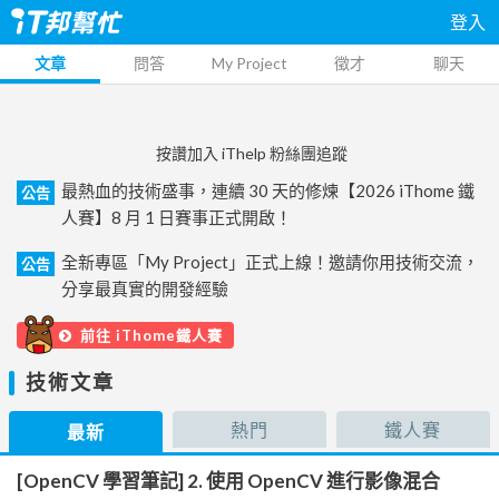
登入
文章
問答
My Project
徵才
聊天
按讚加入 iThelp 粉絲團追蹤
最熱血的技術盛事，連續 30 天的修煉【2026 iThome 鐵
公告
人賽】8 月 1 日賽事正式開啟！
全新專區「My Project」正式上線！邀請你用技術交流，
公告
分享最真實的開發經驗
前往 iThome鐵人賽
技術文章
熱門
鐵人賽
最新
[OpenCV 學習筆記] 2. 使用 OpenCV 進行影像混合