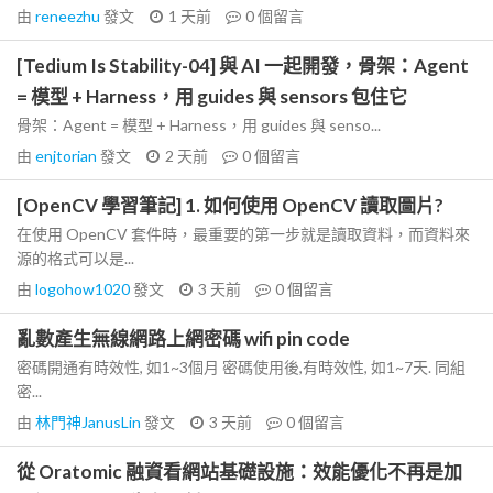
由
reneezhu
發文
1 天前
0
個留言
[Tedium Is Stability-04] 與 AI 一起開發，骨架：Agent
= 模型 + Harness，用 guides 與 sensors 包住它
骨架：Agent = 模型 + Harness，用 guides 與 senso...
由
enjtorian
發文
2 天前
0
個留言
[OpenCV 學習筆記] 1. 如何使用 OpenCV 讀取圖片?
在使用 OpenCV 套件時，最重要的第一步就是讀取資料，而資料來
源的格式可以是...
由
logohow1020
發文
3 天前
0
個留言
亂數產生無線網路上網密碼 wifi pin code
密碼開通有時效性, 如1~3個月 密碼使用後,有時效性, 如1~7天. 同組
密...
由
林門神JanusLin
發文
3 天前
0
個留言
從 Oratomic 融資看網站基礎設施：效能優化不再是加