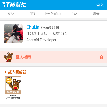
登入
文章
問答
My Project
徵才
聊天
ChuLin
(
ivan8398
)
iT邦新手
5
級 ‧ 點數
291
Android Developer
鐵人檔案
鐵人賽成就