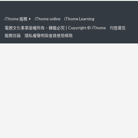
iThome 服務
iThome online
iThome Learning
電週文化事業版權所有、轉載必究 | Copyright © iThome
刊登廣告
服務信箱
隱私權聲明與會員使用條款