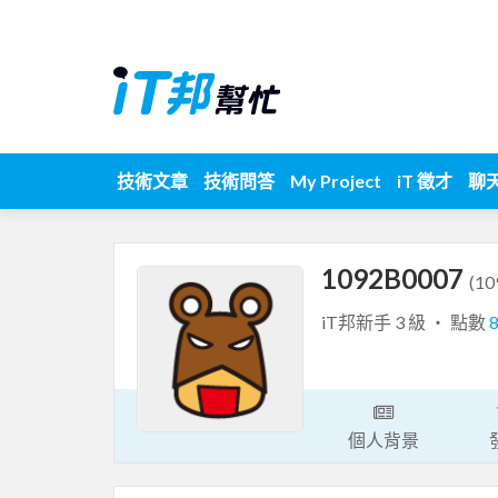
技術文章
技術問答
My Project
iT 徵才
聊
1092B0007
(10
iT邦新手 3 級 ‧ 點數
個人背景