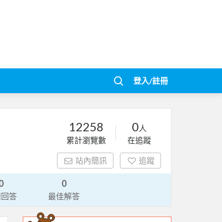
登入/註冊
12258
0
人
累計瀏覽數
在追蹤
站內簡訊
追蹤
0
0
請回答
最佳解答