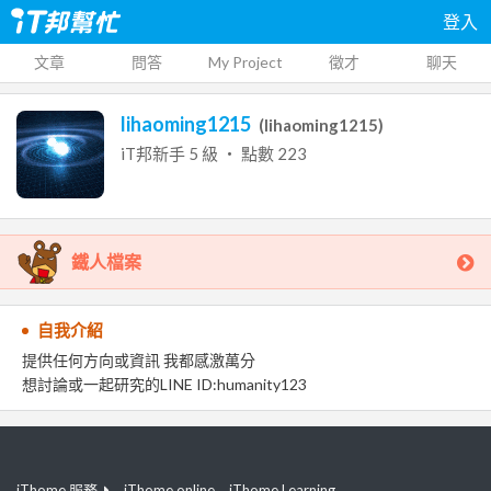
登入
文章
問答
My Project
徵才
聊天
lihaoming1215
(
lihaoming1215
)
iT邦新手
5
級 ‧ 點數
223
鐵人檔案
自我介紹
提供任何方向或資訊 我都感激萬分
想討論或一起研究的LINE ID:humanity123
iThome 服務
iThome online
iThome Learning