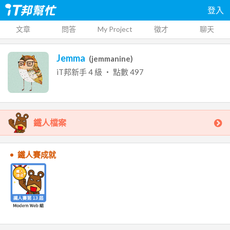
登入
文章
問答
My Project
徵才
聊天
Jemma
(
jemmanine
)
iT邦新手
4
級 ‧ 點數
497
鐵人檔案
鐵人賽成就