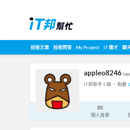
技術文章
技術問答
My Project
iT 徵才
聊
appleo8246
(ap
iT邦新手 5 級 ‧ 點數
個人背景