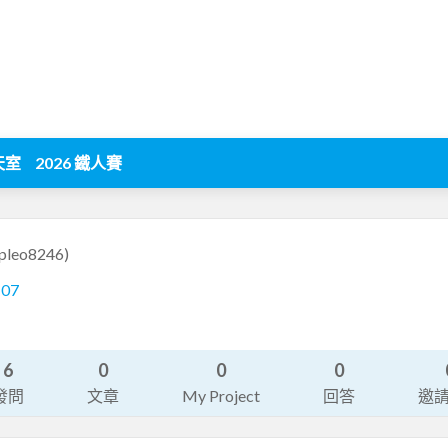
天室
2026 鐵人賽
pleo8246)
107
6
0
0
0
發問
文章
My Project
回答
邀