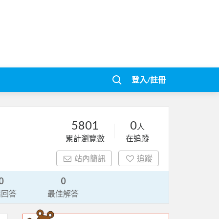
登入/註冊
5801
0
人
累計瀏覽數
在追蹤
站內簡訊
追蹤
0
0
請回答
最佳解答