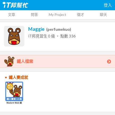
登入
文章
問答
My Project
徵才
聊天
Maggie
(
perfumekuo
)
iT邦見習生
0
級 ‧ 點數
336
鐵人檔案
鐵人賽成就