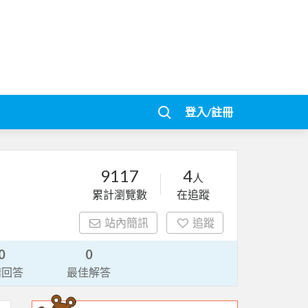
登入/註冊
9117
4
人
累計瀏覽數
在追蹤
站內簡訊
追蹤
0
0
請回答
最佳解答