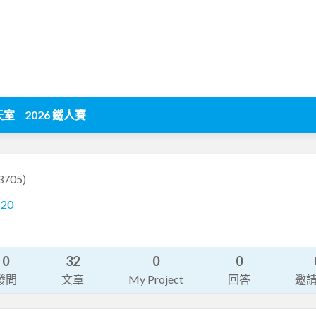
天室
2026 鐵人賽
3705)
520
0
32
0
0
發問
文章
My Project
回答
邀