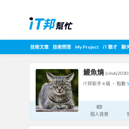
技術文章
技術問答
My Project
iT 徵才
聊
鰻魚燒
(cindy2030
iT邦新手 4 級 ‧ 點數
個人背景