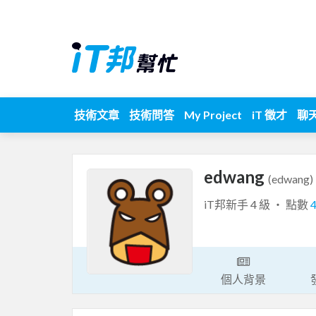
技術文章
技術問答
My Project
iT 徵才
聊
edwang
(edwang)
iT邦新手 4 級 ‧ 點數
個人背景