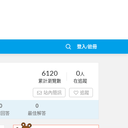
登入/註冊
6120
0
人
累計瀏覽數
在追蹤
站內簡訊
追蹤
0
0
請回答
最佳解答