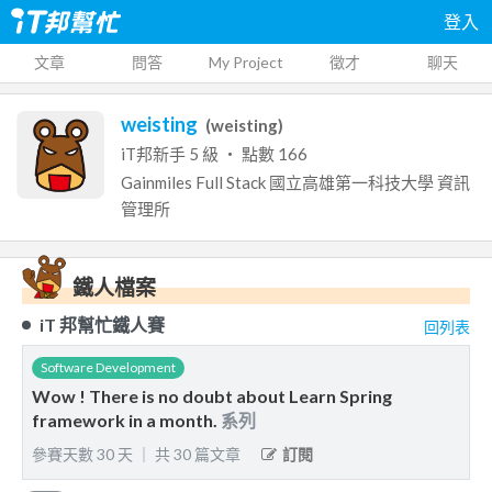
登入
文章
問答
My Project
徵才
聊天
weisting
(
weisting
)
iT邦新手
5
級 ‧ 點數
166
Gainmiles
Full Stack
國立高雄第一科技大學
資訊
管理所
鐵人檔案
iT 邦幫忙鐵人賽
回列表
Software Development
Wow ! There is no doubt about Learn Spring
framework in a month.
系列
參賽天數
30
天
｜
共
30
篇文章
訂閱