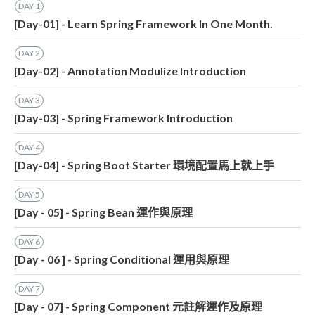
DAY
1
[Day-01] - Learn Spring Framework In One Month. ​
DAY
2
[Day-02] - Annotation Modulize Introduction
DAY
3
[Day-03] - Spring Framework Introduction
DAY
4
[Day-04] - Spring Boot Starter 環境配置馬上就上手
DAY
5
[Day - 05] - Spring Bean 運作與原理
DAY
6
[Day - 06 ] - Spring Conditional 運用與原理
DAY
7
[Day - 07] - Spring Component 元註解運作及原理