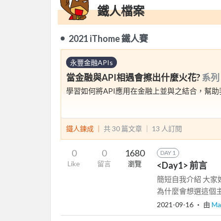
鐵人檔案
2021 iThome 鐵人賽
永豐金融APIs
當金融與API相遇會擦出什麼火花?
系列
學習如何將API應用在金融上並與之結合，幫
鐵人鍊成 ｜
共 30 篇文章 ｜
13
人訂閱
0
0
1680
DAY 1
Like
留言
瀏覽
<Day1> 前言
簡短自我介紹 大家
為什麼會想選這個主
2021-09-16
‧ 由
Ma