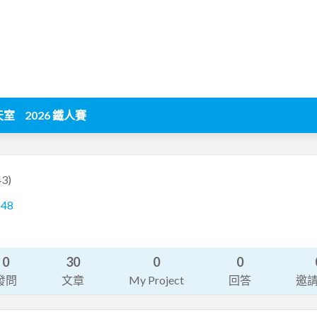
天室
2026 鐵人賽
3)
248
0
30
0
0
發問
文章
My Project
回答
邀