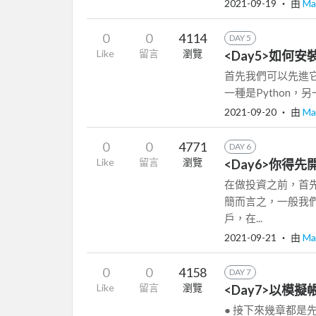
2021-09-19
‧ 由
Ma
0
0
4114
DAY 5
Like
留言
瀏覽
<Day5>如何安裝S
首先我們可以先進它
一種是Python，另
2021-09-20
‧ 由
Ma
0
0
4771
DAY 6
Like
留言
瀏覽
<Day6>你得
在做投資之前，首先
簡而言之，一般我
戶，在...
2021-09-21
‧ 由
Ma
0
0
4158
DAY 7
Like
留言
瀏覽
<Day7>以模擬帳戶
● 接下來幾章都是