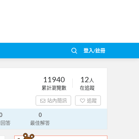
登入/註冊
11940
12
人
累計瀏覽數
在追蹤
站內簡訊
追蹤
0
0
請回答
最佳解答