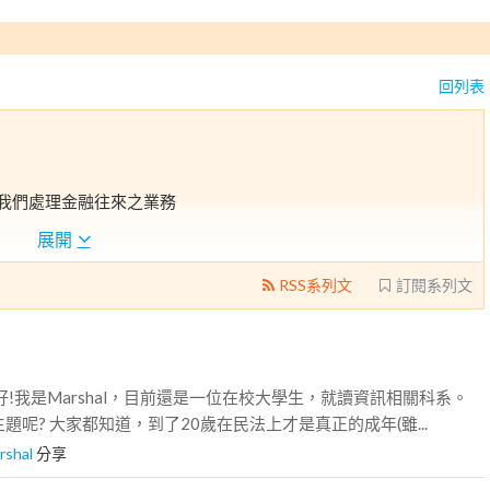
回列表
助我們處理金融往來之業務
展開
RSS系列文
訂閱系列文
好!我是Marshal，目前還是一位在校大學生，就讀資訊相關科系。
題呢? 大家都知道，到了20歲在民法上才是真正的成年(雖...
rshal
分享