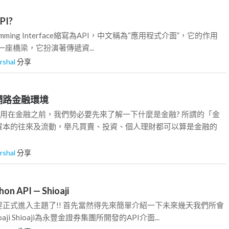
PI?
rogramming Interface縮寫為API，中文稱為“應用程式介面”，它的作用
是一座橋梁，它扮演著傳遞資...
rshal
分享
的網路金融環境
應用在金融之前，我們勢必要先來了解一下什麼是金融? 所謂的「金
資本的往來及流動，舉凡買賣、投資、個人理財都可以算是金融的
rshal
分享
n API — Shioaji
正式進入主題了!! 首先當然得先來簡單介紹一下未來幾天我們所會
aji Shioaji為永豐金證券集團所開發的API介面...