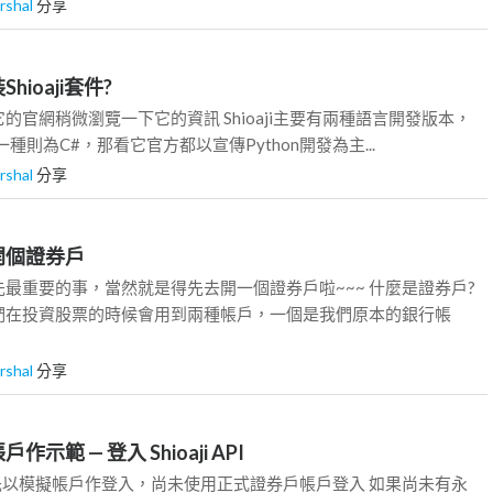
rshal
分享
hioaji套件?
的官網稍微瀏覽一下它的資訊 Shioaji主要有兩種語言開發版本，
一種則為C#，那看它官方都以宣傳Python開發為主...
rshal
分享
先開個證券戶
最重要的事，當然就是得先去開一個證券戶啦~~~ 什麼是證券戶?
們在投資股票的時候會用到兩種帳戶，一個是我們原本的銀行帳
rshal
分享
作示範 — 登入 Shioaji API
先以模擬帳戶作登入，尚未使用正式證券戶帳戶登入 如果尚未有永