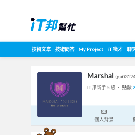
技術文章
技術問答
My Project
iT 徵才
聊
Marshal
(ga03124
iT邦新手 5 級 ‧ 點數
個人背景