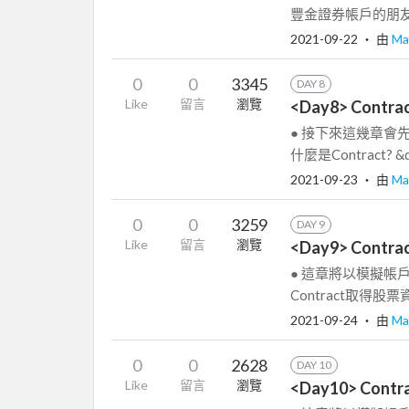
豐金證券帳戶的朋友，
2021-09-22
‧ 由
Ma
0
0
3345
DAY 8
Like
留言
瀏覽
<Day8> Contr
● 接下來這幾章會先
什麼是Contract? &q
2021-09-23
‧ 由
Ma
0
0
3259
DAY 9
Like
留言
瀏覽
<Day9> Contr
● 這章將以模擬帳戶
Contract取得股
2021-09-24
‧ 由
Ma
0
0
2628
DAY 10
Like
留言
瀏覽
<Day10> Cont