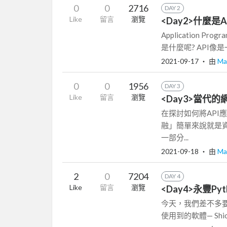
0
0
2716
DAY 2
Like
留言
瀏覽
<Day2>什麼是A
Application P
是什麼呢? API像
2021-09-17
‧ 由
Ma
0
0
1956
DAY 3
Like
留言
瀏覽
<Day3>當代
在探討如何將API
融」簡單來說就是
一部分...
2021-09-18
‧ 由
Ma
2
0
7204
DAY 4
Like
留言
瀏覽
<Day4>永豐Pytho
今天，我們差不多要
使用到的軟體— Shio