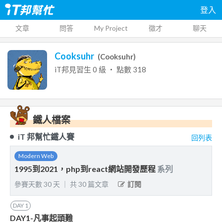
登入
文章
問答
My Project
徵才
聊天
Cooksuhr
(
Cooksuhr
)
iT邦見習生
0
級 ‧ 點數
318
鐵人檔案
iT 邦幫忙鐵人賽
回列表
Modern Web
1995到2021，php到react網站開發歷程
系列
參賽天數
30
天
｜
共
30
篇文章
訂閱
DAY
1
DAY1-凡事起頭難