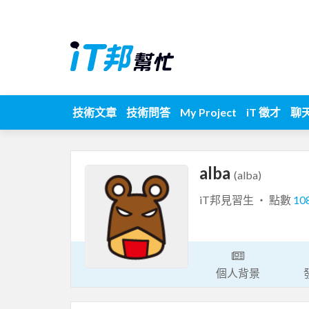
技術文章
技術問答
My Project
iT 徵才
聊
alba
(alba)
iT邦見習生 ‧ 點數
10
個人背景