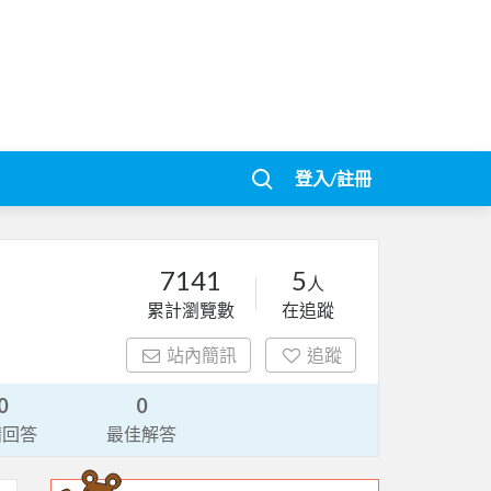
登入/註冊
7141
5
人
累計瀏覽數
在追蹤
站內簡訊
追蹤
0
0
請回答
最佳解答